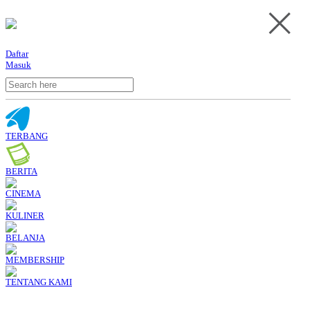
Daftar
Masuk
TERBANG
BERITA
CINEMA
KULINER
BELANJA
MEMBERSHIP
TENTANG KAMI