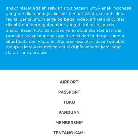
anakpintar.id adalah sebuah situs bacaan untuk anak Indonesia
yang berisikan budaya, kuliner, tempat wisata, sejarah, flora,
fauna, berita umum serta berbagai video. artikel anakpintar
diambil dari berbagai sumber yang diolah oleh jurnalis
anakpintar.id. Foto dan video yang digunakan berasal dari
produksi anakpintar dan juga diambil dari berbagai sumber
situs berita dan youtube. Jika ada kesalahan dalam gambar
ataupun kata-kata mohon untuk di info kepada kami agar
dapat kami perbaiki.
AIRPORT
PASSPORT
TOKO
PANDUAN
MEMBERSHIP
TENTANG KAMI