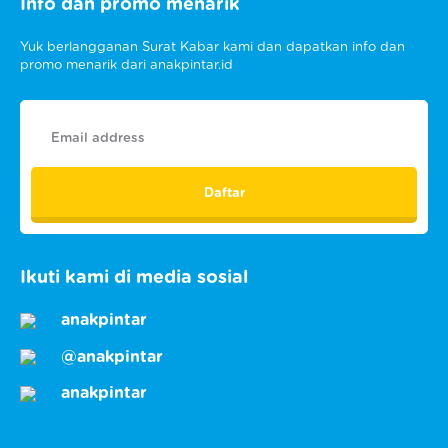
Info dan promo menarik
Yuk berlangganan Surat Kabar kami dan dapatkan info dan
promo menarik dari anakpintar.id
Ikuti kami di media sosial
anakpintar
@anakpintar
anakpintar